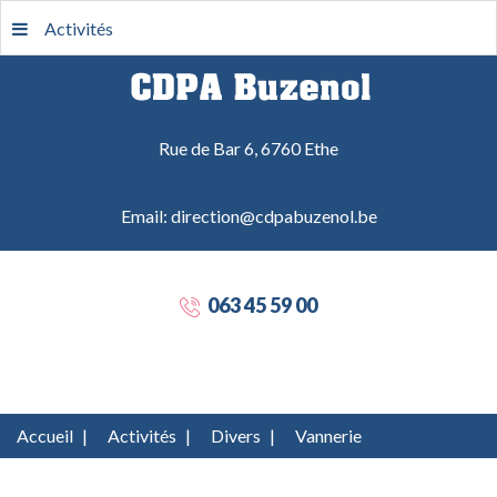
Activités
Rue de Bar 6, 6760 Ethe
Email: direction@cdpabuzenol.be
063 45 59 00
Accueil
|
Activités
|
Divers
|
Vannerie